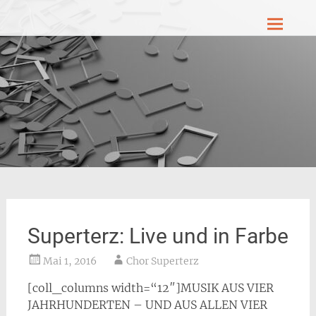
Zum
Superterz – Chormusik für diese Zeit
Inhalt
springen
Superterz: Live und in Farbe
Mai 1, 2016
Chor Superterz
[coll_columns width=“12″]MUSIK AUS VIER
JAHRHUNDERTEN – UND AUS ALLEN VIER