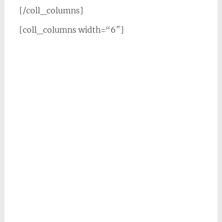
[/coll_columns]
[coll_columns width=“6″]