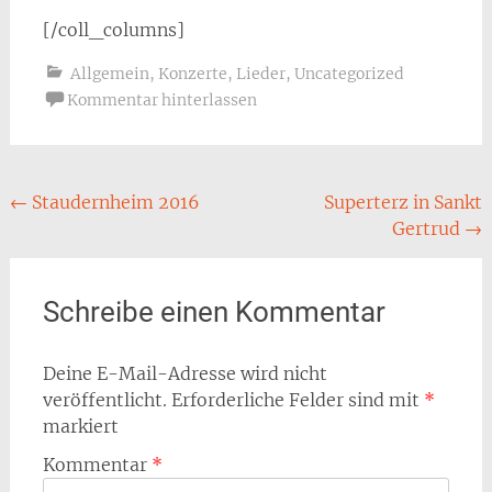
[/coll_columns]
Allgemein
,
Konzerte
,
Lieder
,
Uncategorized
Kommentar hinterlassen
Beitragsnavigation
←
Staudernheim 2016
Superterz in Sankt
Gertrud
→
Schreibe einen Kommentar
Deine E-Mail-Adresse wird nicht
veröffentlicht.
Erforderliche Felder sind mit
*
markiert
Kommentar
*