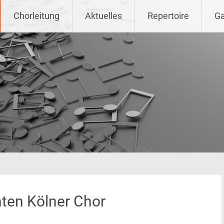
 diese Zeit
Chorleitung
Aktuelles
Repertoire
Ga
ten Kölner Chor