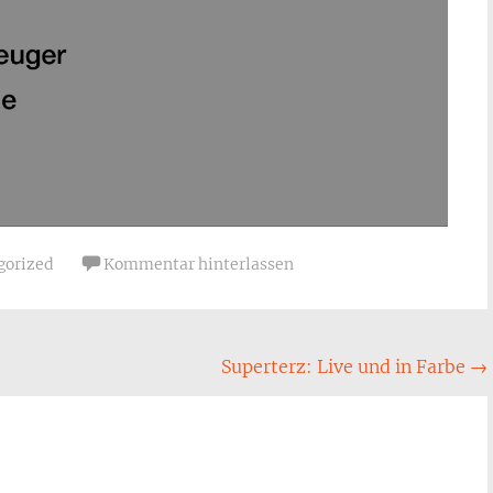
gorized
Kommentar hinterlassen
Superterz: Live und in Farbe
→