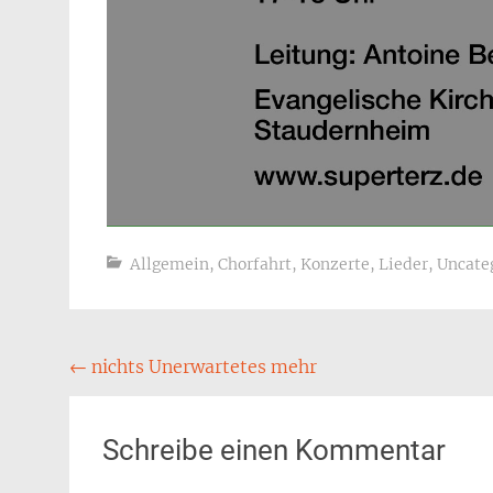
Allgemein
,
Chorfahrt
,
Konzerte
,
Lieder
,
Uncate
Beitragsnavigation
←
nichts Unerwartetes mehr
Schreibe einen Kommentar